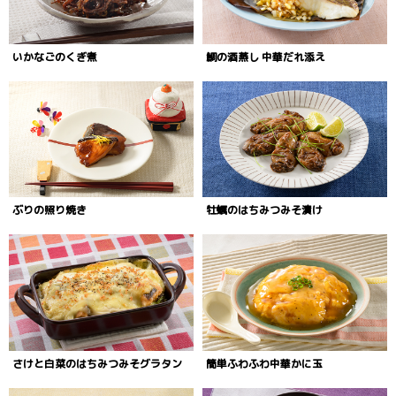
いかなごのくぎ煮
鯛の酒蒸し 中華だれ添え
ぶりの照り焼き
牡蠣のはちみつみそ漬け
さけと白菜のはちみつみそグラタン
簡単ふわふわ中華かに玉